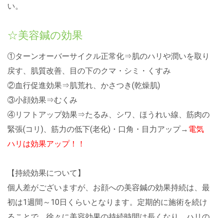
い。
☆美容鍼の効果
①ターンオーバーサイクル正常化⇒肌のハリや潤いを取り
戻す、肌質改善、目の下のクマ・シミ・くすみ
②血行促進効果⇒肌荒れ、かさつき(乾燥肌)
③小顔効果⇒むくみ
④リフトアップ効果⇒たるみ、シワ、ほうれい線、筋肉の
緊張(コリ)、筋力の低下(老化)・口角・目力アップ→
電気
ハリは効果アップ！！
【持続効果について】
個人差がございますが、お顔への美容鍼の効果持続は、最
初は1週間～10日くらいとなります。定期的に施術を続け
ることで、徐々に美容効果の持続時間は長くなり、ハリの