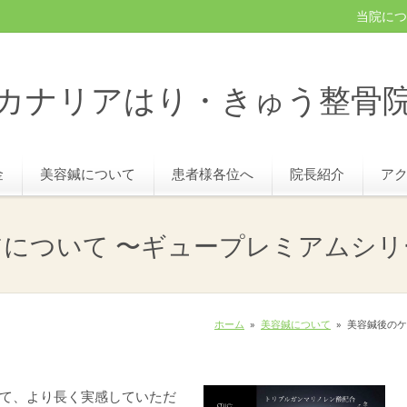
当院につ
カナリアはり・きゅう整骨
金
美容鍼について
患者様各位へ
院長紹介
ア
アについて 〜ギュープレミアムシリ
ホーム
»
美容鍼について
»
美容鍼後のケ
て、より長く実感していただ